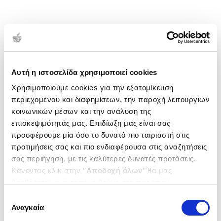
Αυτή η ιστοσελίδα χρησιμοποιεί cookies
Χρησιμοποιούμε cookies για την εξατομίκευση
περιεχομένου και διαφημίσεων, την παροχή λειτουργιών
κοινωνικών μέσων και την ανάλυση της
επισκεψιμότητάς μας. Επιδίωξη μας είναι σας
προσφέρουμε μία όσο το δυνατό πιο ταιριαστή στις
προτιμήσεις σας και πιο ενδιαφέρουσα στις αναζητήσεις
σας περιήγηση, με τις καλύτερες δυνατές προτάσεις.
Κάνοντας κλικ στην ‘’
Αποδοχή όλων
’’ θα μας
βοηθήσετε να ανταποκριθούμε στα παραπάνω.
Μπορείτε επίσης να επεξεργαστείτε ποια cookies σας
Επιλογή
ενδιαφέρουν και να επιλέξετε από τα παρακάτω με την
Αναγκαία
συγκατάθεσης
‘’
Αποδοχή επιλογών
΄΄και να ενημερωθείτε σχετικά με