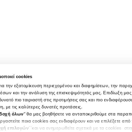
μοποιεί cookies
ια την εξατομίκευση περιεχομένου και διαφημίσεων, την παρο
έσων και την ανάλυση της επισκεψιμότητάς μας. Επιδίωξη μας 
υνατό πιο ταιριαστή στις προτιμήσεις σας και πιο ενδιαφέρουσα
η, με τις καλύτερες δυνατές προτάσεις.
δοχή όλων
’’ θα μας βοηθήσετε να ανταποκριθούμε στα παρα
ργαστείτε ποια cookies σας ενδιαφέρουν και να επιλέξετε από
χή επιλογών
΄΄και να ενημερωθείτε σχετικά με τα cookies στ