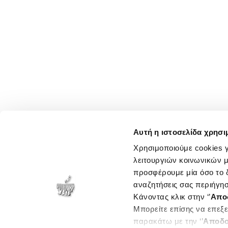
Αυτή η ιστοσελίδα χρησι
Χρησιμοποιούμε cookies γ
λειτουργιών κοινωνικών μ
προσφέρουμε μία όσο το δ
αναζητήσεις σας περιήγησ
Κάνοντας κλικ στην ‘’
Απο
Μπορείτε επίσης να επεξε
παρακάτω με την ‘’
Αποδο