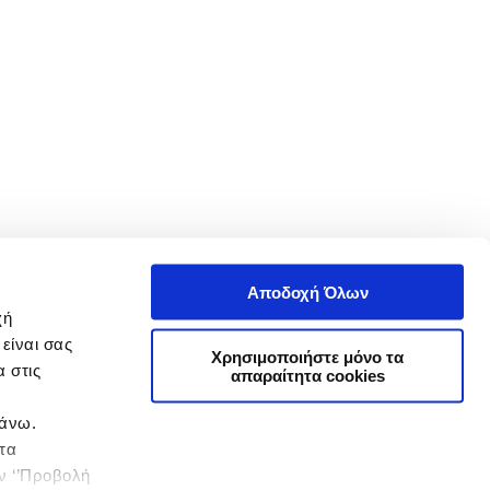
Αποδοχή Όλων
χή
είναι σας
Χρησιμοποιήστε μόνο τα
 στις
απαραίτητα cookies
πάνω.
 τα
ην ‘’Προβολή