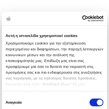
Αυτή η ιστοσελίδα χρησιμοποιεί cookies
Χρησιμοποιούμε cookies για την εξατομίκευση
περιεχομένου και διαφημίσεων, την παροχή λειτουργιών
κοινωνικών μέσων και την ανάλυση της
επισκεψιμότητάς μας. Επιδίωξη μας είναι σας
προσφέρουμε μία όσο το δυνατό πιο ταιριαστή στις
προτιμήσεις σας και πιο ενδιαφέρουσα στις αναζητήσεις
σας περιήγηση, με τις καλύτερες δυνατές προτάσεις.
Κάνοντας κλικ στην ‘’
Αποδοχή όλων
’’ θα μας
βοηθήσετε να ανταποκριθούμε στα παραπάνω.
Μπορείτε επίσης να επεξεργαστείτε ποια cookies σας
Επιλογή
ενδιαφέρουν και να επιλέξετε από τα παρακάτω με την
Αναγκαία
συγκατάθεσης
‘’
Αποδοχή επιλογών
΄΄και να ενημερωθείτε σχετικά με