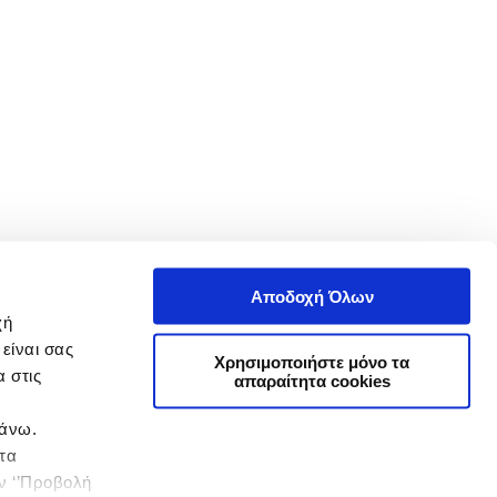
Αποδοχή Όλων
χή
είναι σας
Χρησιμοποιήστε μόνο τα
 στις
απαραίτητα cookies
πάνω.
 τα
ην ‘’Προβολή