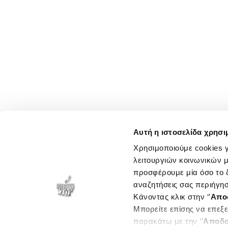
Αυτή η ιστοσελίδα χρησι
Χρησιμοποιούμε cookies γ
λειτουργιών κοινωνικών μ
προσφέρουμε μία όσο το δ
αναζητήσεις σας περιήγησ
Κάνοντας κλικ στην ‘’
Απο
Μπορείτε επίσης να επεξε
παρακάτω με την ‘’
Αποδο