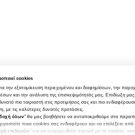
μοποιεί cookies
ια την εξατομίκευση περιεχομένου και διαφημίσεων, την παρο
έσων και την ανάλυση της επισκεψιμότητάς μας. Επιδίωξη μας 
υνατό πιο ταιριαστή στις προτιμήσεις σας και πιο ενδιαφέρουσα
η, με τις καλύτερες δυνατές προτάσεις.
δοχή όλων
’’ θα μας βοηθήσετε να ανταποκριθούμε στα παρα
ργαστείτε ποια cookies σας ενδιαφέρουν και να επιλέξετε από
χή επιλογών
΄΄και να ενημερωθείτε σχετικά με τα cookies στ