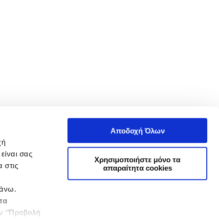
Αποδοχή Όλων
χή
είναι σας
Χρησιμοποιήστε μόνο τα
 στις
απαραίτητα cookies
πάνω.
 τα
ην ‘’Προβολή