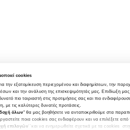
μοποιεί cookies
ια την εξατομίκευση περιεχομένου και διαφημίσεων, την παρο
έσων και την ανάλυση της επισκεψιμότητάς μας. Επιδίωξη μας 
υνατό πιο ταιριαστή στις προτιμήσεις σας και πιο ενδιαφέρουσα
η, με τις καλύτερες δυνατές προτάσεις.
δοχή όλων
’’ θα μας βοηθήσετε να ανταποκριθούμε στα παρα
ργαστείτε ποια cookies σας ενδιαφέρουν και να επιλέξετε από
χή επιλογών
΄΄και να ενημερωθείτε σχετικά με τα cookies στ