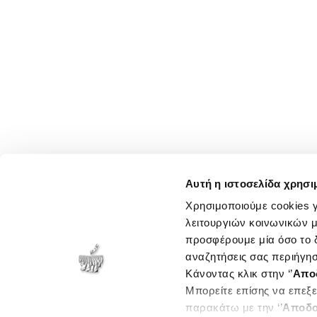
Αυτή η ιστοσελίδα χρησι
Χρησιμοποιούμε cookies γ
λειτουργιών κοινωνικών μ
προσφέρουμε μία όσο το δ
αναζητήσεις σας περιήγησ
Κάνοντας κλικ στην ‘’
Απο
Μπορείτε επίσης να επεξε
παρακάτω με την ‘’
Αποδο