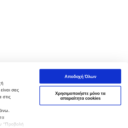
Αποδοχή Όλων
χή
είναι σας
Χρησιμοποιήστε μόνο τα
 στις
απαραίτητα cookies
πάνω.
 τα
ην ‘’Προβολή