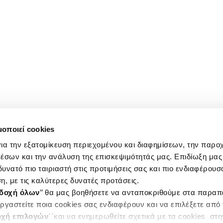
μοποιεί cookies
ια την εξατομίκευση περιεχομένου και διαφημίσεων, την παρο
έσων και την ανάλυση της επισκεψιμότητάς μας. Επιδίωξη μας 
υνατό πιο ταιριαστή στις προτιμήσεις σας και πιο ενδιαφέρουσα
η, με τις καλύτερες δυνατές προτάσεις.
δοχή όλων
’’ θα μας βοηθήσετε να ανταποκριθούμε στα παρα
ργαστείτε ποια cookies σας ενδιαφέρουν και να επιλέξετε από
χή επιλογών
΄΄και να ενημερωθείτε σχετικά με τα cookies στ