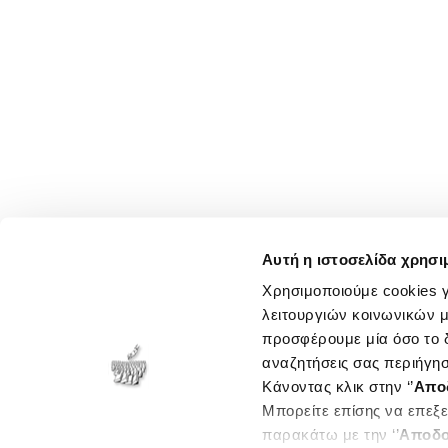
Αυτή η ιστοσελίδα χρησι
Χρησιμοποιούμε cookies γ
λειτουργιών κοινωνικών μ
προσφέρουμε μία όσο το δ
αναζητήσεις σας περιήγησ
Κάνοντας κλικ στην ‘’
Απο
Μπορείτε επίσης να επεξε
παρακάτω με την ‘’
Αποδο