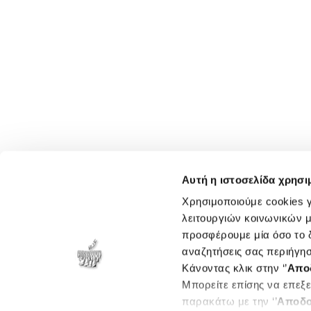
Αυτή η ιστοσελίδα χρησι
Χρησιμοποιούμε cookies γ
λειτουργιών κοινωνικών μ
προσφέρουμε μία όσο το δ
αναζητήσεις σας περιήγησ
Κάνοντας κλικ στην ‘’
Απο
Μπορείτε επίσης να επεξε
παρακάτω με την ‘’
Αποδο