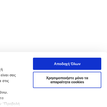
Αποδοχή Όλων
χή
είναι σας
Χρησιμοποιήστε μόνο τα
 στις
απαραίτητα cookies
πάνω.
 τα
ην ‘’Προβολή