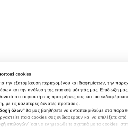
μοποιεί cookies
ια την εξατομίκευση περιεχομένου και διαφημίσεων, την παρο
έσων και την ανάλυση της επισκεψιμότητάς μας. Επιδίωξη μας 
υνατό πιο ταιριαστή στις προτιμήσεις σας και πιο ενδιαφέρουσα
η, με τις καλύτερες δυνατές προτάσεις.
δοχή όλων
’’ θα μας βοηθήσετε να ανταποκριθούμε στα παρα
ργαστείτε ποια cookies σας ενδιαφέρουν και να επιλέξετε από
χή επιλογών
΄΄και να ενημερωθείτε σχετικά με τα cookies στ