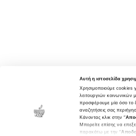
Αυτή η ιστοσελίδα χρησι
Χρησιμοποιούμε cookies γ
λειτουργιών κοινωνικών μ
προσφέρουμε μία όσο το δ
αναζητήσεις σας περιήγησ
Κάνοντας κλικ στην ‘’
Απο
Μπορείτε επίσης να επεξε
παρακάτω με την ‘’
Αποδο