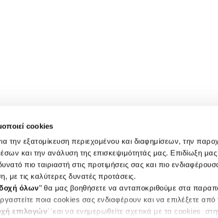
μοποιεί cookies
ια την εξατομίκευση περιεχομένου και διαφημίσεων, την παρο
έσων και την ανάλυση της επισκεψιμότητάς μας. Επιδίωξη μας 
υνατό πιο ταιριαστή στις προτιμήσεις σας και πιο ενδιαφέρουσα
η, με τις καλύτερες δυνατές προτάσεις.
δοχή όλων
’’ θα μας βοηθήσετε να ανταποκριθούμε στα παρα
ργαστείτε ποια cookies σας ενδιαφέρουν και να επιλέξετε από
χή επιλογών
΄΄και να ενημερωθείτε σχετικά με τα cookies στ