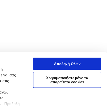
Αποδοχή Όλων
χή
είναι σας
Χρησιμοποιήστε μόνο τα
 στις
απαραίτητα cookies
πάνω.
 τα
ην ‘’Προβολή