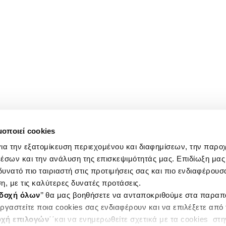
μοποιεί cookies
ια την εξατομίκευση περιεχομένου και διαφημίσεων, την παρο
έσων και την ανάλυση της επισκεψιμότητάς μας. Επιδίωξη μας 
υνατό πιο ταιριαστή στις προτιμήσεις σας και πιο ενδιαφέρουσα
η, με τις καλύτερες δυνατές προτάσεις.
δοχή όλων
’’ θα μας βοηθήσετε να ανταποκριθούμε στα παρα
ργαστείτε ποια cookies σας ενδιαφέρουν και να επιλέξετε από
χή επιλογών
΄΄και να ενημερωθείτε σχετικά με τα cookies στ