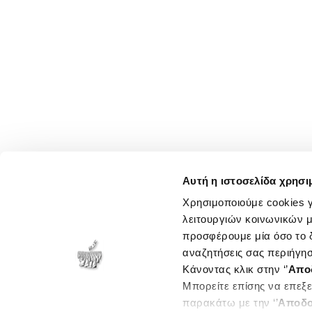
Αυτή η ιστοσελίδα χρησι
Χρησιμοποιούμε cookies γ
λειτουργιών κοινωνικών μ
προσφέρουμε μία όσο το δ
αναζητήσεις σας περιήγησ
Κάνοντας κλικ στην ‘’
Απο
Μπορείτε επίσης να επεξε
παρακάτω με την ‘’
Αποδο