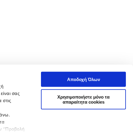
Αποδοχή Όλων
χή
είναι σας
Χρησιμοποιήστε μόνο τα
 στις
απαραίτητα cookies
πάνω.
 τα
ην ‘’Προβολή