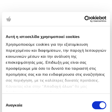
Αυτή η ιστοσελίδα χρησιμοποιεί cookies
Χρησιμοποιούμε cookies για την εξατομίκευση
περιεχομένου και διαφημίσεων, την παροχή λειτουργιών
κοινωνικών μέσων και την ανάλυση της
επισκεψιμότητάς μας. Επιδίωξη μας είναι σας
προσφέρουμε μία όσο το δυνατό πιο ταιριαστή στις
προτιμήσεις σας και πιο ενδιαφέρουσα στις αναζητήσεις
σας περιήγηση, με τις καλύτερες δυνατές προτάσεις.
Κάνοντας κλικ στην ‘’
Αποδοχή όλων
’’ θα μας
βοηθήσετε να ανταποκριθούμε στα παραπάνω.
Μπορείτε επίσης να επεξεργαστείτε ποια cookies σας
Επιλογή
ενδιαφέρουν και να επιλέξετε από τα παρακάτω με την
Αναγκαία
συγκατάθεσης
‘’
Αποδοχή επιλογών
΄΄και να ενημερωθείτε σχετικά με