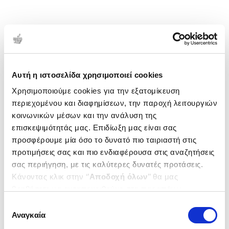
Αυτή η ιστοσελίδα χρησιμοποιεί cookies
Χρησιμοποιούμε cookies για την εξατομίκευση
περιεχομένου και διαφημίσεων, την παροχή λειτουργιών
κοινωνικών μέσων και την ανάλυση της
επισκεψιμότητάς μας. Επιδίωξη μας είναι σας
προσφέρουμε μία όσο το δυνατό πιο ταιριαστή στις
προτιμήσεις σας και πιο ενδιαφέρουσα στις αναζητήσεις
σας περιήγηση, με τις καλύτερες δυνατές προτάσεις.
Κάνοντας κλικ στην ‘’
Αποδοχή όλων
’’ θα μας
βοηθήσετε να ανταποκριθούμε στα παραπάνω.
Μπορείτε επίσης να επεξεργαστείτε ποια cookies σας
Επιλογή
ενδιαφέρουν και να επιλέξετε από τα παρακάτω με την
Αναγκαία
συγκατάθεσης
‘’
Αποδοχή επιλογών
΄΄και να ενημερωθείτε σχετικά με