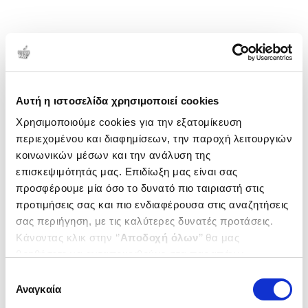
Αυτή η ιστοσελίδα χρησιμοποιεί cookies
Χρησιμοποιούμε cookies για την εξατομίκευση
περιεχομένου και διαφημίσεων, την παροχή λειτουργιών
κοινωνικών μέσων και την ανάλυση της
επισκεψιμότητάς μας. Επιδίωξη μας είναι σας
προσφέρουμε μία όσο το δυνατό πιο ταιριαστή στις
προτιμήσεις σας και πιο ενδιαφέρουσα στις αναζητήσεις
σας περιήγηση, με τις καλύτερες δυνατές προτάσεις.
Κάνοντας κλικ στην ‘’
Αποδοχή όλων
’’ θα μας
βοηθήσετε να ανταποκριθούμε στα παραπάνω.
Μπορείτε επίσης να επεξεργαστείτε ποια cookies σας
Επιλογή
ενδιαφέρουν και να επιλέξετε από τα παρακάτω με την
Αναγκαία
συγκατάθεσης
‘’
Αποδοχή επιλογών
΄΄και να ενημερωθείτε σχετικά με