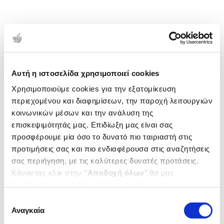
Αυτή η ιστοσελίδα χρησιμοποιεί cookies
Χρησιμοποιούμε cookies για την εξατομίκευση
περιεχομένου και διαφημίσεων, την παροχή λειτουργιών
κοινωνικών μέσων και την ανάλυση της
επισκεψιμότητάς μας. Επιδίωξη μας είναι σας
προσφέρουμε μία όσο το δυνατό πιο ταιριαστή στις
προτιμήσεις σας και πιο ενδιαφέρουσα στις αναζητήσεις
σας περιήγηση, με τις καλύτερες δυνατές προτάσεις.
Κάνοντας κλικ στην ‘’
Αποδοχή όλων
’’ θα μας
βοηθήσετε να ανταποκριθούμε στα παραπάνω.
Μπορείτε επίσης να επεξεργαστείτε ποια cookies σας
Επιλογή
ενδιαφέρουν και να επιλέξετε από τα παρακάτω με την
Αναγκαία
συγκατάθεσης
‘’
Αποδοχή επιλογών
΄΄και να ενημερωθείτε σχετικά με