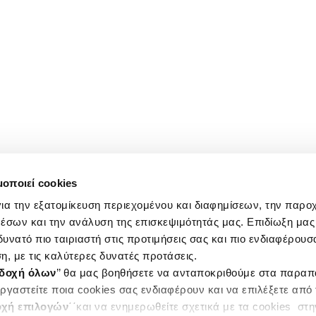
μοποιεί cookies
ια την εξατομίκευση περιεχομένου και διαφημίσεων, την παρο
έσων και την ανάλυση της επισκεψιμότητάς μας. Επιδίωξη μας 
υνατό πιο ταιριαστή στις προτιμήσεις σας και πιο ενδιαφέρουσα
η, με τις καλύτερες δυνατές προτάσεις.
δοχή όλων
’’ θα μας βοηθήσετε να ανταποκριθούμε στα παρα
ργαστείτε ποια cookies σας ενδιαφέρουν και να επιλέξετε από
χή επιλογών
΄΄και να ενημερωθείτε σχετικά με τα cookies στ