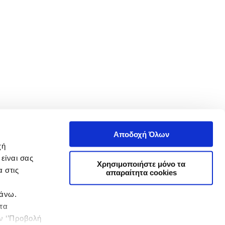
Αποδοχή Όλων
χή
είναι σας
Χρησιμοποιήστε μόνο τα
 στις
απαραίτητα cookies
πάνω.
 τα
ην ‘’Προβολή