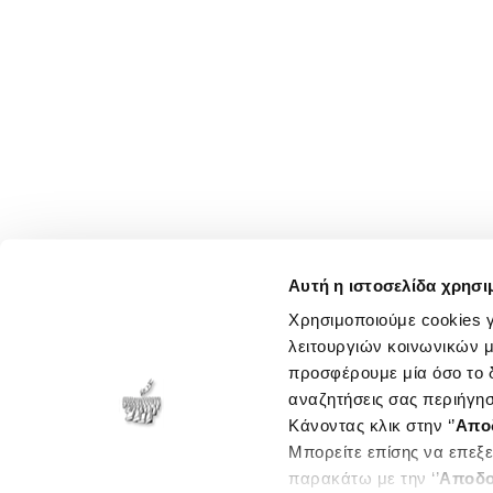
Αυτή η ιστοσελίδα χρησι
Χρησιμοποιούμε cookies γ
λειτουργιών κοινωνικών μ
προσφέρουμε μία όσο το δ
αναζητήσεις σας περιήγησ
Κάνοντας κλικ στην ‘’
Απο
Μπορείτε επίσης να επεξε
παρακάτω με την ‘’
Αποδο