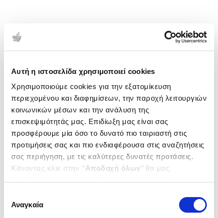
Αυτή η ιστοσελίδα χρησιμοποιεί cookies
Χρησιμοποιούμε cookies για την εξατομίκευση
περιεχομένου και διαφημίσεων, την παροχή λειτουργιών
κοινωνικών μέσων και την ανάλυση της
επισκεψιμότητάς μας. Επιδίωξη μας είναι σας
προσφέρουμε μία όσο το δυνατό πιο ταιριαστή στις
προτιμήσεις σας και πιο ενδιαφέρουσα στις αναζητήσεις
σας περιήγηση, με τις καλύτερες δυνατές προτάσεις.
Κάνοντας κλικ στην ‘’
Αποδοχή όλων
’’ θα μας
βοηθήσετε να ανταποκριθούμε στα παραπάνω.
Μπορείτε επίσης να επεξεργαστείτε ποια cookies σας
Επιλογή
ενδιαφέρουν και να επιλέξετε από τα παρακάτω με την
Αναγκαία
συγκατάθεσης
‘’
Αποδοχή επιλογών
΄΄και να ενημερωθείτε σχετικά με