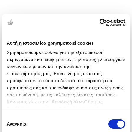
Αυτή η ιστοσελίδα χρησιμοποιεί cookies
Χρησιμοποιούμε cookies για την εξατομίκευση
περιεχομένου και διαφημίσεων, την παροχή λειτουργιών
κοινωνικών μέσων και την ανάλυση της
επισκεψιμότητάς μας. Επιδίωξη μας είναι σας
προσφέρουμε μία όσο το δυνατό πιο ταιριαστή στις
προτιμήσεις σας και πιο ενδιαφέρουσα στις αναζητήσεις
σας περιήγηση, με τις καλύτερες δυνατές προτάσεις.
Κάνοντας κλικ στην ‘’
Αποδοχή όλων
’’ θα μας
βοηθήσετε να ανταποκριθούμε στα παραπάνω.
Μπορείτε επίσης να επεξεργαστείτε ποια cookies σας
Επιλογή
ενδιαφέρουν και να επιλέξετε από τα παρακάτω με την
Αναγκαία
συγκατάθεσης
‘’
Αποδοχή επιλογών
΄΄και να ενημερωθείτε σχετικά με