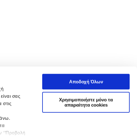
Αποδοχή Όλων
χή
είναι σας
Χρησιμοποιήστε μόνο τα
 στις
απαραίτητα cookies
πάνω.
 τα
ην ‘’Προβολή