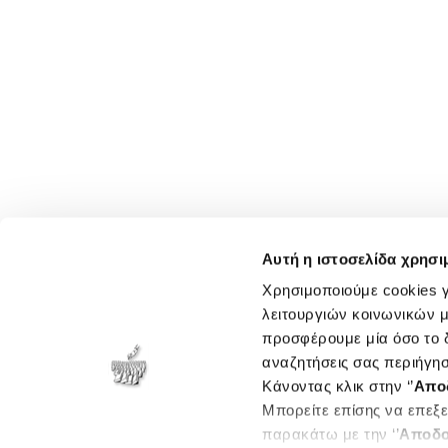
Αυτή η ιστοσελίδα χρησι
Χρησιμοποιούμε cookies γ
λειτουργιών κοινωνικών μ
προσφέρουμε μία όσο το δ
αναζητήσεις σας περιήγησ
Κάνοντας κλικ στην ‘’
Απο
Μπορείτε επίσης να επεξε
παρακάτω με την ‘’
Αποδο