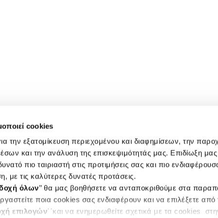
μοποιεί cookies
ια την εξατομίκευση περιεχομένου και διαφημίσεων, την παρο
έσων και την ανάλυση της επισκεψιμότητάς μας. Επιδίωξη μας 
υνατό πιο ταιριαστή στις προτιμήσεις σας και πιο ενδιαφέρουσα
η, με τις καλύτερες δυνατές προτάσεις.
δοχή όλων
’’ θα μας βοηθήσετε να ανταποκριθούμε στα παρα
ργαστείτε ποια cookies σας ενδιαφέρουν και να επιλέξετε από
χή επιλογών
΄΄και να ενημερωθείτε σχετικά με τα cookies στ