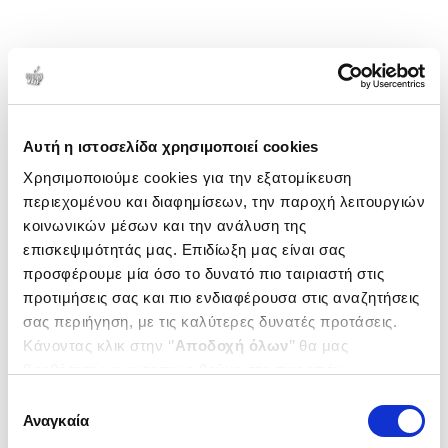
Αυτή η ιστοσελίδα χρησιμοποιεί cookies
Χρησιμοποιούμε cookies για την εξατομίκευση
περιεχομένου και διαφημίσεων, την παροχή λειτουργιών
κοινωνικών μέσων και την ανάλυση της
επισκεψιμότητάς μας. Επιδίωξη μας είναι σας
προσφέρουμε μία όσο το δυνατό πιο ταιριαστή στις
προτιμήσεις σας και πιο ενδιαφέρουσα στις αναζητήσεις
σας περιήγηση, με τις καλύτερες δυνατές προτάσεις.
Κάνοντας κλικ στην ‘’
Αποδοχή όλων
’’ θα μας
βοηθήσετε να ανταποκριθούμε στα παραπάνω.
Μπορείτε επίσης να επεξεργαστείτε ποια cookies σας
Επιλογή
ενδιαφέρουν και να επιλέξετε από τα παρακάτω με την
Αναγκαία
συγκατάθεσης
‘’
Αποδοχή επιλογών
΄΄και να ενημερωθείτε σχετικά με