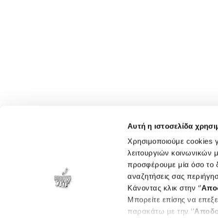
Αυτή η ιστοσελίδα χρησι
Χρησιμοποιούμε cookies γ
λειτουργιών κοινωνικών μ
προσφέρουμε μία όσο το δ
αναζητήσεις σας περιήγησ
Κάνοντας κλικ στην ‘’
Απο
Μπορείτε επίσης να επεξε
παρακάτω με την ‘’
Αποδο