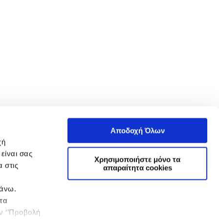
Αποδοχή Όλων
χή
είναι σας
Χρησιμοποιήστε μόνο τα
 στις
απαραίτητα cookies
πάνω.
 τα
ην ‘’Προβολή