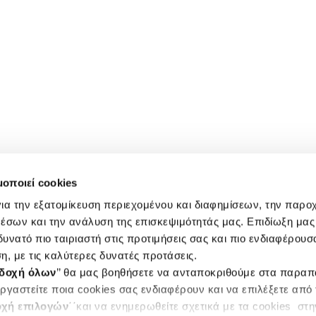
μοποιεί cookies
ια την εξατομίκευση περιεχομένου και διαφημίσεων, την παρο
έσων και την ανάλυση της επισκεψιμότητάς μας. Επιδίωξη μας 
υνατό πιο ταιριαστή στις προτιμήσεις σας και πιο ενδιαφέρουσα
η, με τις καλύτερες δυνατές προτάσεις.
δοχή όλων
’’ θα μας βοηθήσετε να ανταποκριθούμε στα παρα
ργαστείτε ποια cookies σας ενδιαφέρουν και να επιλέξετε από
χή επιλογών
΄΄και να ενημερωθείτε σχετικά με τα cookies στ