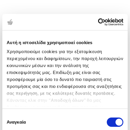
Αυτή η ιστοσελίδα χρησιμοποιεί cookies
Χρησιμοποιούμε cookies για την εξατομίκευση
περιεχομένου και διαφημίσεων, την παροχή λειτουργιών
κοινωνικών μέσων και την ανάλυση της
επισκεψιμότητάς μας. Επιδίωξη μας είναι σας
προσφέρουμε μία όσο το δυνατό πιο ταιριαστή στις
προτιμήσεις σας και πιο ενδιαφέρουσα στις αναζητήσεις
σας περιήγηση, με τις καλύτερες δυνατές προτάσεις.
Κάνοντας κλικ στην ‘’
Αποδοχή όλων
’’ θα μας
βοηθήσετε να ανταποκριθούμε στα παραπάνω.
Μπορείτε επίσης να επεξεργαστείτε ποια cookies σας
Επιλογή
ενδιαφέρουν και να επιλέξετε από τα παρακάτω με την
Αναγκαία
συγκατάθεσης
‘’
Αποδοχή επιλογών
΄΄και να ενημερωθείτε σχετικά με