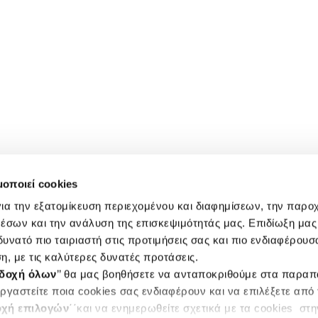
μοποιεί cookies
ια την εξατομίκευση περιεχομένου και διαφημίσεων, την παρο
έσων και την ανάλυση της επισκεψιμότητάς μας. Επιδίωξη μας 
υνατό πιο ταιριαστή στις προτιμήσεις σας και πιο ενδιαφέρουσα
η, με τις καλύτερες δυνατές προτάσεις.
δοχή όλων
’’ θα μας βοηθήσετε να ανταποκριθούμε στα παρα
ργαστείτε ποια cookies σας ενδιαφέρουν και να επιλέξετε από
χή επιλογών
΄΄και να ενημερωθείτε σχετικά με τα cookies στ