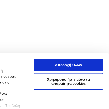
Αποδοχή Όλων
χή
είναι σας
Χρησιμοποιήστε μόνο τα
 στις
απαραίτητα cookies
πάνω.
 τα
ην ‘’Προβολή