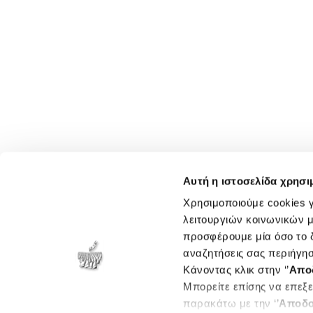
Αυτή η ιστοσελίδα χρησι
Χρησιμοποιούμε cookies γ
λειτουργιών κοινωνικών μ
προσφέρουμε μία όσο το δ
αναζητήσεις σας περιήγησ
Κάνοντας κλικ στην ‘’
Απο
Μπορείτε επίσης να επεξε
παρακάτω με την ‘’
Αποδο