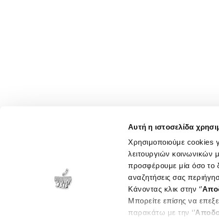
Αυτή η ιστοσελίδα χρησι
Χρησιμοποιούμε cookies γ
λειτουργιών κοινωνικών μ
προσφέρουμε μία όσο το δ
αναζητήσεις σας περιήγησ
Κάνοντας κλικ στην ‘’
Απο
Μπορείτε επίσης να επεξε
παρακάτω με την ‘’
Αποδο