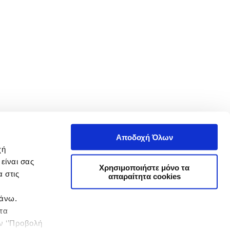
Αποδοχή Όλων
χή
είναι σας
Χρησιμοποιήστε μόνο τα
 στις
απαραίτητα cookies
πάνω.
 τα
ην ‘’Προβολή