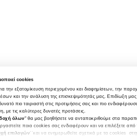
μοποιεί cookies
ια την εξατομίκευση περιεχομένου και διαφημίσεων, την παρο
έσων και την ανάλυση της επισκεψιμότητάς μας. Επιδίωξη μας 
υνατό πιο ταιριαστή στις προτιμήσεις σας και πιο ενδιαφέρουσα
η, με τις καλύτερες δυνατές προτάσεις.
δοχή όλων
’’ θα μας βοηθήσετε να ανταποκριθούμε στα παρα
ργαστείτε ποια cookies σας ενδιαφέρουν και να επιλέξετε από
χή επιλογών
΄΄και να ενημερωθείτε σχετικά με τα cookies στ