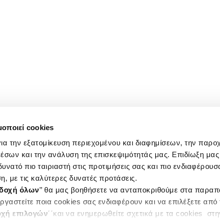
μοποιεί cookies
ια την εξατομίκευση περιεχομένου και διαφημίσεων, την παρο
έσων και την ανάλυση της επισκεψιμότητάς μας. Επιδίωξη μας 
υνατό πιο ταιριαστή στις προτιμήσεις σας και πιο ενδιαφέρουσα
η, με τις καλύτερες δυνατές προτάσεις.
δοχή όλων
’’ θα μας βοηθήσετε να ανταποκριθούμε στα παρα
ργαστείτε ποια cookies σας ενδιαφέρουν και να επιλέξετε από
χή επιλογών
΄΄και να ενημερωθείτε σχετικά με τα cookies στ