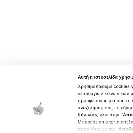
Αυτή η ιστοσελίδα χρησι
Χρησιμοποιούμε cookies γ
λειτουργιών κοινωνικών μ
προσφέρουμε μία όσο το δ
αναζητήσεις σας περιήγησ
Κάνοντας κλικ στην ‘’
Απο
Μπορείτε επίσης να επεξε
παρακάτω με την ‘’
Αποδο