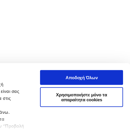
Αποδοχή Όλων
χή
είναι σας
Χρησιμοποιήστε μόνο τα
 στις
απαραίτητα cookies
πάνω.
 τα
ην ‘’Προβολή