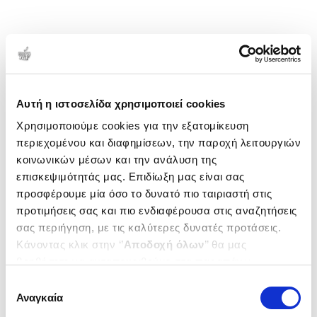
Αυτή η ιστοσελίδα χρησιμοποιεί cookies
Χρησιμοποιούμε cookies για την εξατομίκευση
περιεχομένου και διαφημίσεων, την παροχή λειτουργιών
κοινωνικών μέσων και την ανάλυση της
επισκεψιμότητάς μας. Επιδίωξη μας είναι σας
προσφέρουμε μία όσο το δυνατό πιο ταιριαστή στις
προτιμήσεις σας και πιο ενδιαφέρουσα στις αναζητήσεις
σας περιήγηση, με τις καλύτερες δυνατές προτάσεις.
Κάνοντας κλικ στην ‘’
Αποδοχή όλων
’’ θα μας
βοηθήσετε να ανταποκριθούμε στα παραπάνω.
Μπορείτε επίσης να επεξεργαστείτε ποια cookies σας
Επιλογή
ενδιαφέρουν και να επιλέξετε από τα παρακάτω με την
Αναγκαία
συγκατάθεσης
‘’
Αποδοχή επιλογών
΄΄και να ενημερωθείτε σχετικά με