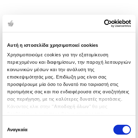
Αυτή η ιστοσελίδα χρησιμοποιεί cookies
Χρησιμοποιούμε cookies για την εξατομίκευση
περιεχομένου και διαφημίσεων, την παροχή λειτουργιών
κοινωνικών μέσων και την ανάλυση της
επισκεψιμότητάς μας. Επιδίωξη μας είναι σας
προσφέρουμε μία όσο το δυνατό πιο ταιριαστή στις
προτιμήσεις σας και πιο ενδιαφέρουσα στις αναζητήσεις
σας περιήγηση, με τις καλύτερες δυνατές προτάσεις.
Κάνοντας κλικ στην ‘’
Αποδοχή όλων
’’ θα μας
βοηθήσετε να ανταποκριθούμε στα παραπάνω.
Μπορείτε επίσης να επεξεργαστείτε ποια cookies σας
Επιλογή
ενδιαφέρουν και να επιλέξετε από τα παρακάτω με την
Αναγκαία
συγκατάθεσης
‘’
Αποδοχή επιλογών
΄΄και να ενημερωθείτε σχετικά με