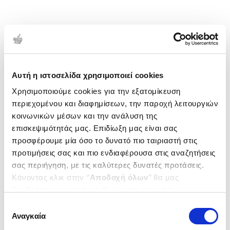
Αυτή η ιστοσελίδα χρησιμοποιεί cookies
Χρησιμοποιούμε cookies για την εξατομίκευση
περιεχομένου και διαφημίσεων, την παροχή λειτουργιών
κοινωνικών μέσων και την ανάλυση της
επισκεψιμότητάς μας. Επιδίωξη μας είναι σας
προσφέρουμε μία όσο το δυνατό πιο ταιριαστή στις
προτιμήσεις σας και πιο ενδιαφέρουσα στις αναζητήσεις
σας περιήγηση, με τις καλύτερες δυνατές προτάσεις.
Κάνοντας κλικ στην ‘’
Αποδοχή όλων
’’ θα μας
βοηθήσετε να ανταποκριθούμε στα παραπάνω.
Μπορείτε επίσης να επεξεργαστείτε ποια cookies σας
Επιλογή
ενδιαφέρουν και να επιλέξετε από τα παρακάτω με την
Αναγκαία
συγκατάθεσης
‘’
Αποδοχή επιλογών
΄΄και να ενημερωθείτε σχετικά με