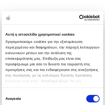
Αυτή η ιστοσελίδα χρησιμοποιεί cookies
Χρησιμοποιούμε cookies για την εξατομίκευση
περιεχομένου και διαφημίσεων, την παροχή λειτουργιών
κοινωνικών μέσων και την ανάλυση της
επισκεψιμότητάς μας. Επιδίωξη μας είναι σας
προσφέρουμε μία όσο το δυνατό πιο ταιριαστή στις
προτιμήσεις σας και πιο ενδιαφέρουσα στις αναζητήσεις
σας περιήγηση, με τις καλύτερες δυνατές προτάσεις.
Κάνοντας κλικ στην ‘’
Αποδοχή όλων
’’ θα μας
βοηθήσετε να ανταποκριθούμε στα παραπάνω.
Μπορείτε επίσης να επεξεργαστείτε ποια cookies σας
Επιλογή
ενδιαφέρουν και να επιλέξετε από τα παρακάτω με την
Αναγκαία
συγκατάθεσης
‘’
Αποδοχή επιλογών
΄΄και να ενημερωθείτε σχετικά με