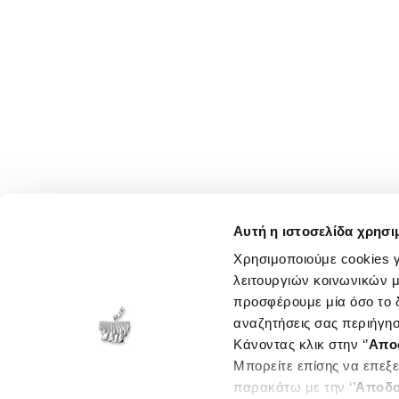
Αυτή η ιστοσελίδα χρησι
Χρησιμοποιούμε cookies γ
λειτουργιών κοινωνικών μ
προσφέρουμε μία όσο το δ
αναζητήσεις σας περιήγησ
Κάνοντας κλικ στην ‘’
Απο
Μπορείτε επίσης να επεξε
παρακάτω με την ‘’
Αποδο