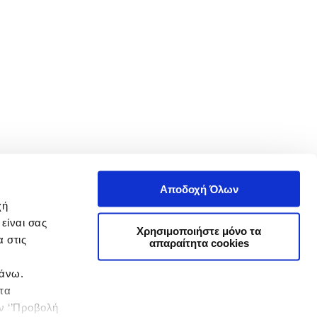
Αποδοχή Όλων
χή
είναι σας
Χρησιμοποιήστε μόνο τα
 στις
απαραίτητα cookies
πάνω.
 τα
ην ‘’Προβολή