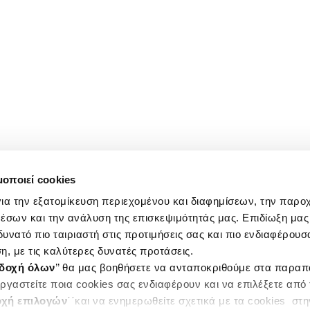
μοποιεί cookies
ια την εξατομίκευση περιεχομένου και διαφημίσεων, την παρο
έσων και την ανάλυση της επισκεψιμότητάς μας. Επιδίωξη μας 
υνατό πιο ταιριαστή στις προτιμήσεις σας και πιο ενδιαφέρουσα
η, με τις καλύτερες δυνατές προτάσεις.
δοχή όλων
’’ θα μας βοηθήσετε να ανταποκριθούμε στα παρα
ργαστείτε ποια cookies σας ενδιαφέρουν και να επιλέξετε από
χή επιλογών
΄΄και να ενημερωθείτε σχετικά με τα cookies στ