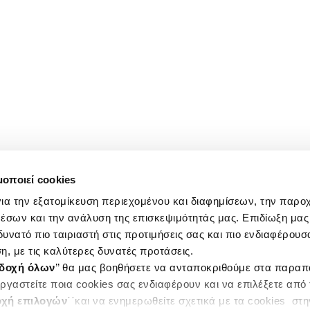
μοποιεί cookies
ια την εξατομίκευση περιεχομένου και διαφημίσεων, την παρο
έσων και την ανάλυση της επισκεψιμότητάς μας. Επιδίωξη μας 
υνατό πιο ταιριαστή στις προτιμήσεις σας και πιο ενδιαφέρουσα
η, με τις καλύτερες δυνατές προτάσεις.
δοχή όλων
’’ θα μας βοηθήσετε να ανταποκριθούμε στα παρα
ργαστείτε ποια cookies σας ενδιαφέρουν και να επιλέξετε από
χή επιλογών
΄΄και να ενημερωθείτε σχετικά με τα cookies στ