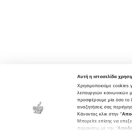
Αυτή η ιστοσελίδα χρησι
Χρησιμοποιούμε cookies γ
λειτουργιών κοινωνικών μ
προσφέρουμε μία όσο το δ
αναζητήσεις σας περιήγησ
Κάνοντας κλικ στην ‘’
Απο
Μπορείτε επίσης να επεξε
παρακάτω με την ‘’
Αποδο