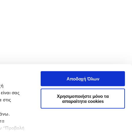
Αποδοχή Όλων
χή
είναι σας
Χρησιμοποιήστε μόνο τα
 στις
απαραίτητα cookies
πάνω.
 τα
ην ‘’Προβολή