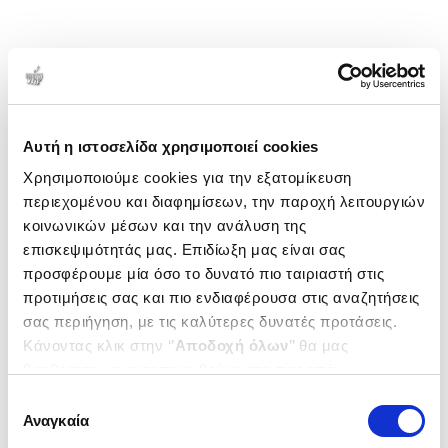
Αυτή η ιστοσελίδα χρησιμοποιεί cookies
Χρησιμοποιούμε cookies για την εξατομίκευση
περιεχομένου και διαφημίσεων, την παροχή λειτουργιών
κοινωνικών μέσων και την ανάλυση της
επισκεψιμότητάς μας. Επιδίωξη μας είναι σας
προσφέρουμε μία όσο το δυνατό πιο ταιριαστή στις
προτιμήσεις σας και πιο ενδιαφέρουσα στις αναζητήσεις
σας περιήγηση, με τις καλύτερες δυνατές προτάσεις.
Κάνοντας κλικ στην ‘’
Αποδοχή όλων
’’ θα μας
βοηθήσετε να ανταποκριθούμε στα παραπάνω.
Μπορείτε επίσης να επεξεργαστείτε ποια cookies σας
Επιλογή
ενδιαφέρουν και να επιλέξετε από τα παρακάτω με την
Αναγκαία
συγκατάθεσης
‘’
Αποδοχή επιλογών
΄΄και να ενημερωθείτε σχετικά με