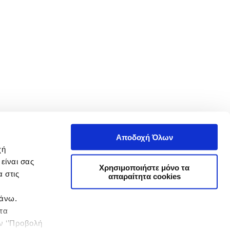
Αποδοχή Όλων
χή
είναι σας
Χρησιμοποιήστε μόνο τα
 στις
απαραίτητα cookies
πάνω.
 τα
ην ‘’Προβολή