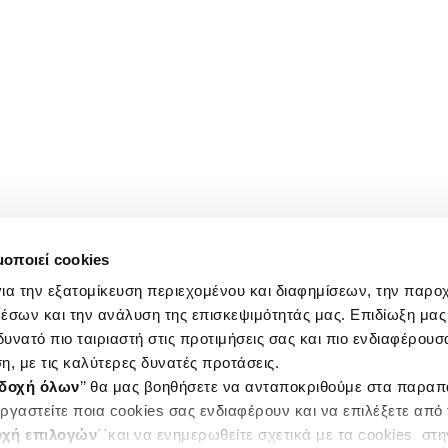
μοποιεί cookies
ια την εξατομίκευση περιεχομένου και διαφημίσεων, την παρο
έσων και την ανάλυση της επισκεψιμότητάς μας. Επιδίωξη μας 
υνατό πιο ταιριαστή στις προτιμήσεις σας και πιο ενδιαφέρουσα
η, με τις καλύτερες δυνατές προτάσεις.
δοχή όλων
’’ θα μας βοηθήσετε να ανταποκριθούμε στα παρα
ργαστείτε ποια cookies σας ενδιαφέρουν και να επιλέξετε από
χή επιλογών
΄΄και να ενημερωθείτε σχετικά με τα cookies στ