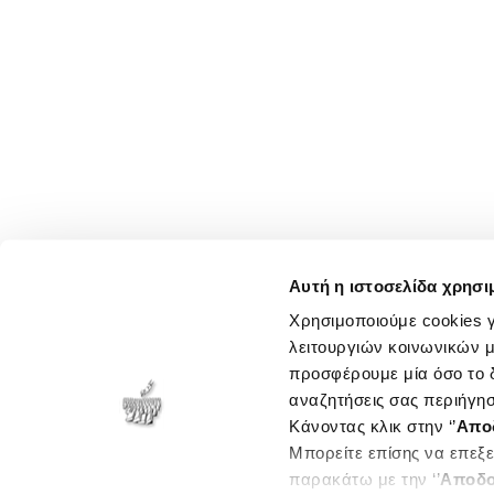
Αυτή η ιστοσελίδα χρησι
Χρησιμοποιούμε cookies γ
λειτουργιών κοινωνικών μ
προσφέρουμε μία όσο το δ
αναζητήσεις σας περιήγησ
Κάνοντας κλικ στην ‘’
Απο
Μπορείτε επίσης να επεξε
παρακάτω με την ‘’
Αποδο