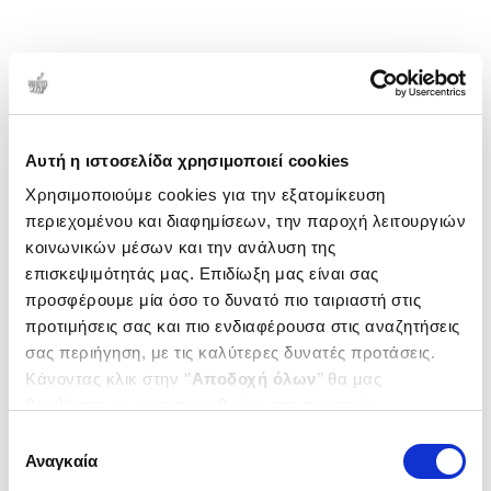
Αυτή η ιστοσελίδα χρησιμοποιεί cookies
Χρησιμοποιούμε cookies για την εξατομίκευση
περιεχομένου και διαφημίσεων, την παροχή λειτουργιών
κοινωνικών μέσων και την ανάλυση της
επισκεψιμότητάς μας. Επιδίωξη μας είναι σας
προσφέρουμε μία όσο το δυνατό πιο ταιριαστή στις
προτιμήσεις σας και πιο ενδιαφέρουσα στις αναζητήσεις
σας περιήγηση, με τις καλύτερες δυνατές προτάσεις.
Κάνοντας κλικ στην ‘’
Αποδοχή όλων
’’ θα μας
βοηθήσετε να ανταποκριθούμε στα παραπάνω.
Μπορείτε επίσης να επεξεργαστείτε ποια cookies σας
Επιλογή
ενδιαφέρουν και να επιλέξετε από τα παρακάτω με την
Αναγκαία
συγκατάθεσης
‘’
Αποδοχή επιλογών
΄΄και να ενημερωθείτε σχετικά με