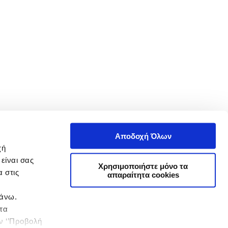
Αποδοχή Όλων
χή
είναι σας
Χρησιμοποιήστε μόνο τα
 στις
απαραίτητα cookies
πάνω.
 τα
ην ‘’Προβολή