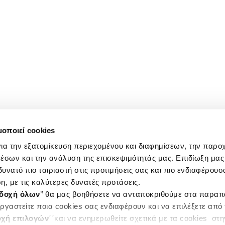
μοποιεί cookies
ια την εξατομίκευση περιεχομένου και διαφημίσεων, την παρο
έσων και την ανάλυση της επισκεψιμότητάς μας. Επιδίωξη μας 
υνατό πιο ταιριαστή στις προτιμήσεις σας και πιο ενδιαφέρουσα
η, με τις καλύτερες δυνατές προτάσεις.
δοχή όλων
’’ θα μας βοηθήσετε να ανταποκριθούμε στα παρα
ργαστείτε ποια cookies σας ενδιαφέρουν και να επιλέξετε από
χή επιλογών
΄΄και να ενημερωθείτε σχετικά με τα cookies στ