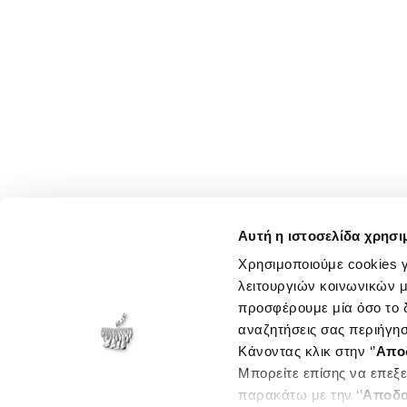
Αυτή η ιστοσελίδα χρησι
Χρησιμοποιούμε cookies γ
λειτουργιών κοινωνικών μ
προσφέρουμε μία όσο το δ
αναζητήσεις σας περιήγησ
Κάνοντας κλικ στην ‘’
Απο
Μπορείτε επίσης να επεξε
παρακάτω με την ‘’
Αποδο