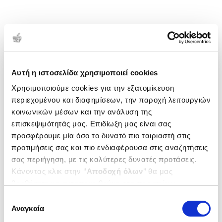
Αυτή η ιστοσελίδα χρησιμοποιεί cookies
Χρησιμοποιούμε cookies για την εξατομίκευση
περιεχομένου και διαφημίσεων, την παροχή λειτουργιών
κοινωνικών μέσων και την ανάλυση της
επισκεψιμότητάς μας. Επιδίωξη μας είναι σας
προσφέρουμε μία όσο το δυνατό πιο ταιριαστή στις
προτιμήσεις σας και πιο ενδιαφέρουσα στις αναζητήσεις
σας περιήγηση, με τις καλύτερες δυνατές προτάσεις.
Κάνοντας κλικ στην ‘’
Αποδοχή όλων
’’ θα μας
βοηθήσετε να ανταποκριθούμε στα παραπάνω.
Μπορείτε επίσης να επεξεργαστείτε ποια cookies σας
Επιλογή
ενδιαφέρουν και να επιλέξετε από τα παρακάτω με την
Αναγκαία
συγκατάθεσης
‘’
Αποδοχή επιλογών
΄΄και να ενημερωθείτε σχετικά με