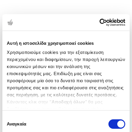
Αυτή η ιστοσελίδα χρησιμοποιεί cookies
Χρησιμοποιούμε cookies για την εξατομίκευση
περιεχομένου και διαφημίσεων, την παροχή λειτουργιών
κοινωνικών μέσων και την ανάλυση της
επισκεψιμότητάς μας. Επιδίωξη μας είναι σας
προσφέρουμε μία όσο το δυνατό πιο ταιριαστή στις
προτιμήσεις σας και πιο ενδιαφέρουσα στις αναζητήσεις
σας περιήγηση, με τις καλύτερες δυνατές προτάσεις.
Κάνοντας κλικ στην ‘’
Αποδοχή όλων
’’ θα μας
βοηθήσετε να ανταποκριθούμε στα παραπάνω.
Μπορείτε επίσης να επεξεργαστείτε ποια cookies σας
Επιλογή
ενδιαφέρουν και να επιλέξετε από τα παρακάτω με την
Αναγκαία
συγκατάθεσης
‘’
Αποδοχή επιλογών
΄΄και να ενημερωθείτε σχετικά με