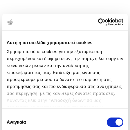
Αυτή η ιστοσελίδα χρησιμοποιεί cookies
Χρησιμοποιούμε cookies για την εξατομίκευση
περιεχομένου και διαφημίσεων, την παροχή λειτουργιών
κοινωνικών μέσων και την ανάλυση της
επισκεψιμότητάς μας. Επιδίωξη μας είναι σας
προσφέρουμε μία όσο το δυνατό πιο ταιριαστή στις
προτιμήσεις σας και πιο ενδιαφέρουσα στις αναζητήσεις
σας περιήγηση, με τις καλύτερες δυνατές προτάσεις.
Κάνοντας κλικ στην ‘’
Αποδοχή όλων
’’ θα μας
βοηθήσετε να ανταποκριθούμε στα παραπάνω.
Μπορείτε επίσης να επεξεργαστείτε ποια cookies σας
Επιλογή
ενδιαφέρουν και να επιλέξετε από τα παρακάτω με την
Αναγκαία
συγκατάθεσης
‘’
Αποδοχή επιλογών
΄΄και να ενημερωθείτε σχετικά με