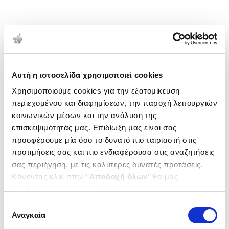
Αυτή η ιστοσελίδα χρησιμοποιεί cookies
Χρησιμοποιούμε cookies για την εξατομίκευση
περιεχομένου και διαφημίσεων, την παροχή λειτουργιών
κοινωνικών μέσων και την ανάλυση της
επισκεψιμότητάς μας. Επιδίωξη μας είναι σας
προσφέρουμε μία όσο το δυνατό πιο ταιριαστή στις
προτιμήσεις σας και πιο ενδιαφέρουσα στις αναζητήσεις
σας περιήγηση, με τις καλύτερες δυνατές προτάσεις.
Κάνοντας κλικ στην ‘’
Αποδοχή όλων
’’ θα μας
βοηθήσετε να ανταποκριθούμε στα παραπάνω.
Μπορείτε επίσης να επεξεργαστείτε ποια cookies σας
Επιλογή
ενδιαφέρουν και να επιλέξετε από τα παρακάτω με την
Αναγκαία
συγκατάθεσης
‘’
Αποδοχή επιλογών
΄΄και να ενημερωθείτε σχετικά με