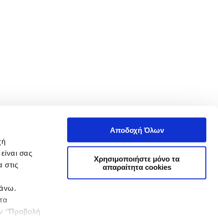
Αποδοχή Όλων
χή
είναι σας
Χρησιμοποιήστε μόνο τα
 στις
απαραίτητα cookies
πάνω.
 τα
ην ‘’Προβολή