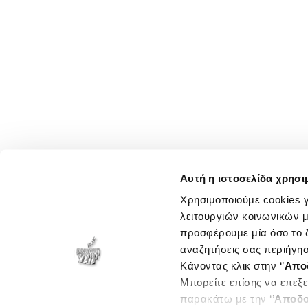
Αυτή η ιστοσελίδα χρησι
Χρησιμοποιούμε cookies γ
λειτουργιών κοινωνικών μ
προσφέρουμε μία όσο το δ
αναζητήσεις σας περιήγησ
Κάνοντας κλικ στην ‘’
Απο
Μπορείτε επίσης να επεξε
παρακάτω με την ‘’
Αποδο