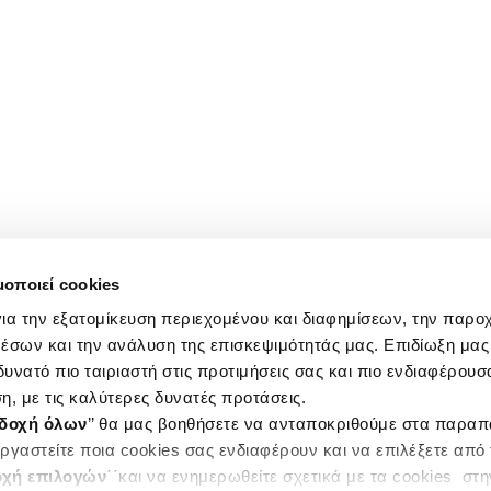
μοποιεί cookies
ια την εξατομίκευση περιεχομένου και διαφημίσεων, την παρο
έσων και την ανάλυση της επισκεψιμότητάς μας. Επιδίωξη μας 
υνατό πιο ταιριαστή στις προτιμήσεις σας και πιο ενδιαφέρουσα
η, με τις καλύτερες δυνατές προτάσεις.
δοχή όλων
’’ θα μας βοηθήσετε να ανταποκριθούμε στα παρα
ργαστείτε ποια cookies σας ενδιαφέρουν και να επιλέξετε από
χή επιλογών
΄΄και να ενημερωθείτε σχετικά με τα cookies στ