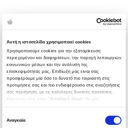
Αυτή η ιστοσελίδα χρησιμοποιεί cookies
Χρησιμοποιούμε cookies για την εξατομίκευση
περιεχομένου και διαφημίσεων, την παροχή λειτουργιών
κοινωνικών μέσων και την ανάλυση της
επισκεψιμότητάς μας. Επιδίωξη μας είναι σας
προσφέρουμε μία όσο το δυνατό πιο ταιριαστή στις
προτιμήσεις σας και πιο ενδιαφέρουσα στις αναζητήσεις
σας περιήγηση, με τις καλύτερες δυνατές προτάσεις.
Κάνοντας κλικ στην ‘’
Αποδοχή όλων
’’ θα μας
βοηθήσετε να ανταποκριθούμε στα παραπάνω.
Μπορείτε επίσης να επεξεργαστείτε ποια cookies σας
Επιλογή
ενδιαφέρουν και να επιλέξετε από τα παρακάτω με την
Αναγκαία
συγκατάθεσης
‘’
Αποδοχή επιλογών
΄΄και να ενημερωθείτε σχετικά με