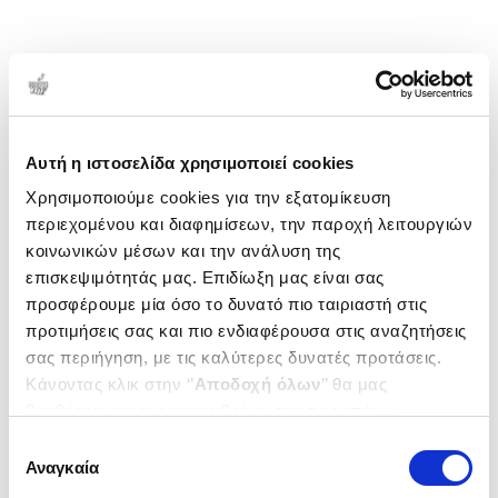
Αυτή η ιστοσελίδα χρησιμοποιεί cookies
Χρησιμοποιούμε cookies για την εξατομίκευση
περιεχομένου και διαφημίσεων, την παροχή λειτουργιών
κοινωνικών μέσων και την ανάλυση της
επισκεψιμότητάς μας. Επιδίωξη μας είναι σας
προσφέρουμε μία όσο το δυνατό πιο ταιριαστή στις
προτιμήσεις σας και πιο ενδιαφέρουσα στις αναζητήσεις
σας περιήγηση, με τις καλύτερες δυνατές προτάσεις.
Κάνοντας κλικ στην ‘’
Αποδοχή όλων
’’ θα μας
βοηθήσετε να ανταποκριθούμε στα παραπάνω.
Μπορείτε επίσης να επεξεργαστείτε ποια cookies σας
Επιλογή
ενδιαφέρουν και να επιλέξετε από τα παρακάτω με την
Αναγκαία
συγκατάθεσης
‘’
Αποδοχή επιλογών
΄΄και να ενημερωθείτε σχετικά με