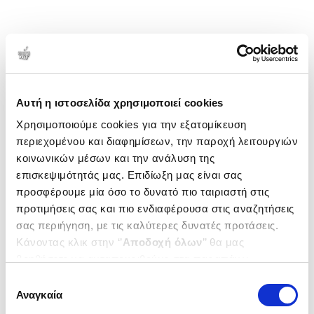
Αυτή η ιστοσελίδα χρησιμοποιεί cookies
Χρησιμοποιούμε cookies για την εξατομίκευση
περιεχομένου και διαφημίσεων, την παροχή λειτουργιών
κοινωνικών μέσων και την ανάλυση της
επισκεψιμότητάς μας. Επιδίωξη μας είναι σας
προσφέρουμε μία όσο το δυνατό πιο ταιριαστή στις
προτιμήσεις σας και πιο ενδιαφέρουσα στις αναζητήσεις
σας περιήγηση, με τις καλύτερες δυνατές προτάσεις.
Κάνοντας κλικ στην ‘’
Αποδοχή όλων
’’ θα μας
βοηθήσετε να ανταποκριθούμε στα παραπάνω.
Μπορείτε επίσης να επεξεργαστείτε ποια cookies σας
Επιλογή
ενδιαφέρουν και να επιλέξετε από τα παρακάτω με την
Αναγκαία
συγκατάθεσης
‘’
Αποδοχή επιλογών
΄΄και να ενημερωθείτε σχετικά με