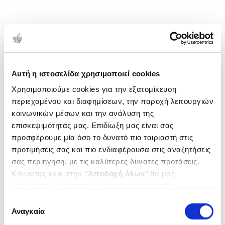
Αυτή η ιστοσελίδα χρησιμοποιεί cookies
Χρησιμοποιούμε cookies για την εξατομίκευση
περιεχομένου και διαφημίσεων, την παροχή λειτουργιών
κοινωνικών μέσων και την ανάλυση της
επισκεψιμότητάς μας. Επιδίωξη μας είναι σας
προσφέρουμε μία όσο το δυνατό πιο ταιριαστή στις
προτιμήσεις σας και πιο ενδιαφέρουσα στις αναζητήσεις
σας περιήγηση, με τις καλύτερες δυνατές προτάσεις.
Κάνοντας κλικ στην ‘’
Αποδοχή όλων
’’ θα μας
βοηθήσετε να ανταποκριθούμε στα παραπάνω.
Μπορείτε επίσης να επεξεργαστείτε ποια cookies σας
Επιλογή
ενδιαφέρουν και να επιλέξετε από τα παρακάτω με την
Αναγκαία
συγκατάθεσης
‘’
Αποδοχή επιλογών
΄΄και να ενημερωθείτε σχετικά με