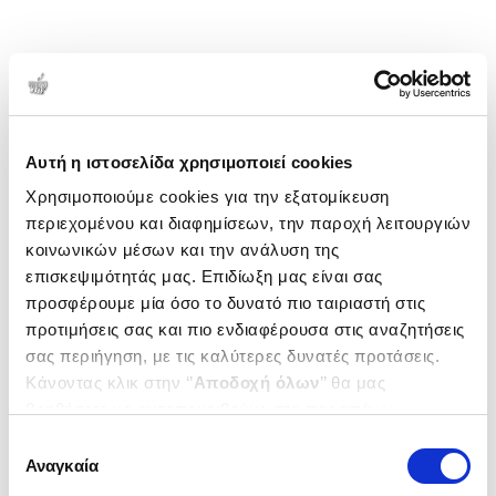
Αυτή η ιστοσελίδα χρησιμοποιεί cookies
Χρησιμοποιούμε cookies για την εξατομίκευση
περιεχομένου και διαφημίσεων, την παροχή λειτουργιών
κοινωνικών μέσων και την ανάλυση της
επισκεψιμότητάς μας. Επιδίωξη μας είναι σας
προσφέρουμε μία όσο το δυνατό πιο ταιριαστή στις
προτιμήσεις σας και πιο ενδιαφέρουσα στις αναζητήσεις
σας περιήγηση, με τις καλύτερες δυνατές προτάσεις.
Κάνοντας κλικ στην ‘’
Αποδοχή όλων
’’ θα μας
βοηθήσετε να ανταποκριθούμε στα παραπάνω.
Μπορείτε επίσης να επεξεργαστείτε ποια cookies σας
Επιλογή
ενδιαφέρουν και να επιλέξετε από τα παρακάτω με την
Αναγκαία
συγκατάθεσης
‘’
Αποδοχή επιλογών
΄΄και να ενημερωθείτε σχετικά με