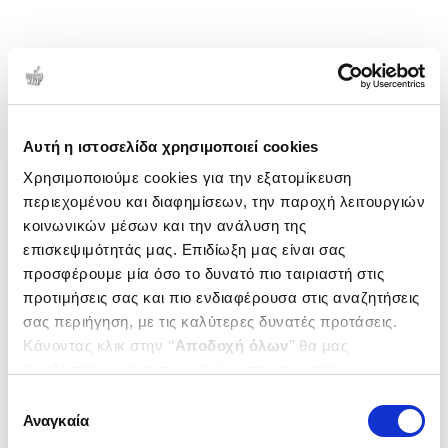
Αυτή η ιστοσελίδα χρησιμοποιεί cookies
Χρησιμοποιούμε cookies για την εξατομίκευση
περιεχομένου και διαφημίσεων, την παροχή λειτουργιών
κοινωνικών μέσων και την ανάλυση της
επισκεψιμότητάς μας. Επιδίωξη μας είναι σας
προσφέρουμε μία όσο το δυνατό πιο ταιριαστή στις
προτιμήσεις σας και πιο ενδιαφέρουσα στις αναζητήσεις
σας περιήγηση, με τις καλύτερες δυνατές προτάσεις.
Κάνοντας κλικ στην ‘’
Αποδοχή όλων
’’ θα μας
βοηθήσετε να ανταποκριθούμε στα παραπάνω.
Μπορείτε επίσης να επεξεργαστείτε ποια cookies σας
Επιλογή
ενδιαφέρουν και να επιλέξετε από τα παρακάτω με την
Αναγκαία
συγκατάθεσης
‘’
Αποδοχή επιλογών
΄΄και να ενημερωθείτε σχετικά με