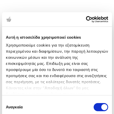
Αυτή η ιστοσελίδα χρησιμοποιεί cookies
Χρησιμοποιούμε cookies για την εξατομίκευση
περιεχομένου και διαφημίσεων, την παροχή λειτουργιών
κοινωνικών μέσων και την ανάλυση της
επισκεψιμότητάς μας. Επιδίωξη μας είναι σας
προσφέρουμε μία όσο το δυνατό πιο ταιριαστή στις
προτιμήσεις σας και πιο ενδιαφέρουσα στις αναζητήσεις
σας περιήγηση, με τις καλύτερες δυνατές προτάσεις.
Κάνοντας κλικ στην ‘’
Αποδοχή όλων
’’ θα μας
βοηθήσετε να ανταποκριθούμε στα παραπάνω.
Μπορείτε επίσης να επεξεργαστείτε ποια cookies σας
Επιλογή
ενδιαφέρουν και να επιλέξετε από τα παρακάτω με την
Αναγκαία
συγκατάθεσης
‘’
Αποδοχή επιλογών
΄΄και να ενημερωθείτε σχετικά με