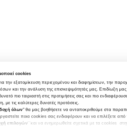
μοποιεί cookies
ια την εξατομίκευση περιεχομένου και διαφημίσεων, την παρο
έσων και την ανάλυση της επισκεψιμότητάς μας. Επιδίωξη μας 
υνατό πιο ταιριαστή στις προτιμήσεις σας και πιο ενδιαφέρουσα
η, με τις καλύτερες δυνατές προτάσεις.
δοχή όλων
’’ θα μας βοηθήσετε να ανταποκριθούμε στα παρα
ργαστείτε ποια cookies σας ενδιαφέρουν και να επιλέξετε από
χή επιλογών
΄΄και να ενημερωθείτε σχετικά με τα cookies στ