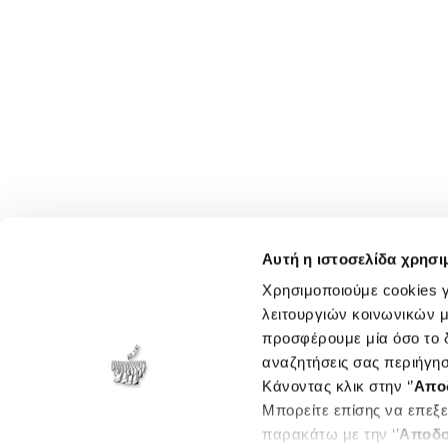
Αυτή η ιστοσελίδα χρησι
Χρησιμοποιούμε cookies γ
λειτουργιών κοινωνικών μ
προσφέρουμε μία όσο το δ
αναζητήσεις σας περιήγησ
Κάνοντας κλικ στην ‘’
Απο
Μπορείτε επίσης να επεξε
παρακάτω με την ‘’
Αποδο