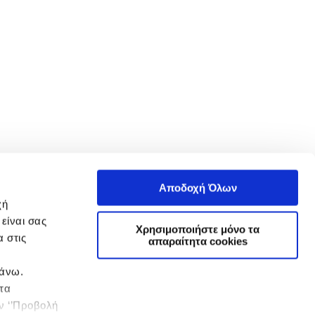
Αποδοχή Όλων
χή
είναι σας
Χρησιμοποιήστε μόνο τα
 στις
απαραίτητα cookies
πάνω.
 τα
ην ‘’Προβολή