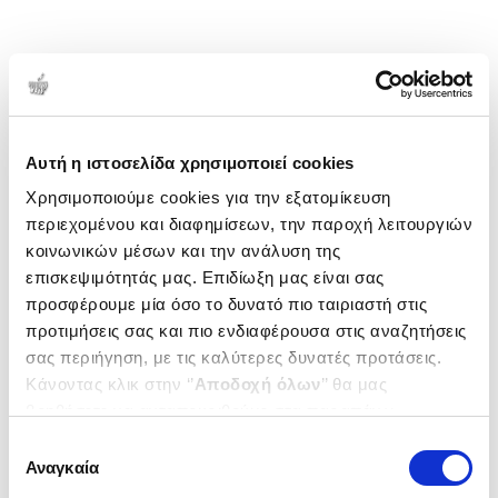
Αυτή η ιστοσελίδα χρησιμοποιεί cookies
Χρησιμοποιούμε cookies για την εξατομίκευση
περιεχομένου και διαφημίσεων, την παροχή λειτουργιών
κοινωνικών μέσων και την ανάλυση της
επισκεψιμότητάς μας. Επιδίωξη μας είναι σας
προσφέρουμε μία όσο το δυνατό πιο ταιριαστή στις
προτιμήσεις σας και πιο ενδιαφέρουσα στις αναζητήσεις
σας περιήγηση, με τις καλύτερες δυνατές προτάσεις.
Κάνοντας κλικ στην ‘’
Αποδοχή όλων
’’ θα μας
βοηθήσετε να ανταποκριθούμε στα παραπάνω.
Μπορείτε επίσης να επεξεργαστείτε ποια cookies σας
Επιλογή
ενδιαφέρουν και να επιλέξετε από τα παρακάτω με την
Αναγκαία
συγκατάθεσης
‘’
Αποδοχή επιλογών
΄΄και να ενημερωθείτε σχετικά με