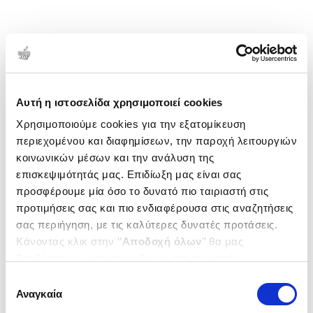
Αυτή η ιστοσελίδα χρησιμοποιεί cookies
Χρησιμοποιούμε cookies για την εξατομίκευση
περιεχομένου και διαφημίσεων, την παροχή λειτουργιών
κοινωνικών μέσων και την ανάλυση της
επισκεψιμότητάς μας. Επιδίωξη μας είναι σας
προσφέρουμε μία όσο το δυνατό πιο ταιριαστή στις
προτιμήσεις σας και πιο ενδιαφέρουσα στις αναζητήσεις
σας περιήγηση, με τις καλύτερες δυνατές προτάσεις.
Κάνοντας κλικ στην ‘’
Αποδοχή όλων
’’ θα μας
βοηθήσετε να ανταποκριθούμε στα παραπάνω.
Μπορείτε επίσης να επεξεργαστείτε ποια cookies σας
Επιλογή
ενδιαφέρουν και να επιλέξετε από τα παρακάτω με την
Αναγκαία
συγκατάθεσης
‘’
Αποδοχή επιλογών
΄΄και να ενημερωθείτε σχετικά με