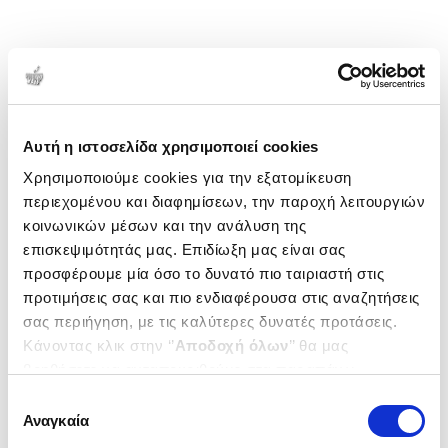
Αυτή η ιστοσελίδα χρησιμοποιεί cookies
Χρησιμοποιούμε cookies για την εξατομίκευση
περιεχομένου και διαφημίσεων, την παροχή λειτουργιών
κοινωνικών μέσων και την ανάλυση της
επισκεψιμότητάς μας. Επιδίωξη μας είναι σας
προσφέρουμε μία όσο το δυνατό πιο ταιριαστή στις
προτιμήσεις σας και πιο ενδιαφέρουσα στις αναζητήσεις
σας περιήγηση, με τις καλύτερες δυνατές προτάσεις.
Κάνοντας κλικ στην ‘’
Αποδοχή όλων
’’ θα μας
βοηθήσετε να ανταποκριθούμε στα παραπάνω.
Μπορείτε επίσης να επεξεργαστείτε ποια cookies σας
Επιλογή
ενδιαφέρουν και να επιλέξετε από τα παρακάτω με την
Αναγκαία
συγκατάθεσης
‘’
Αποδοχή επιλογών
΄΄και να ενημερωθείτε σχετικά με