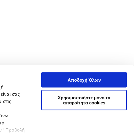
Αποδοχή Όλων
χή
είναι σας
Χρησιμοποιήστε μόνο τα
 στις
απαραίτητα cookies
πάνω.
 τα
ην ‘’Προβολή