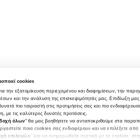
μοποιεί cookies
ια την εξατομίκευση περιεχομένου και διαφημίσεων, την παρο
έσων και την ανάλυση της επισκεψιμότητάς μας. Επιδίωξη μας 
υνατό πιο ταιριαστή στις προτιμήσεις σας και πιο ενδιαφέρουσα
η, με τις καλύτερες δυνατές προτάσεις.
δοχή όλων
’’ θα μας βοηθήσετε να ανταποκριθούμε στα παρα
ργαστείτε ποια cookies σας ενδιαφέρουν και να επιλέξετε από
χή επιλογών
΄΄και να ενημερωθείτε σχετικά με τα cookies στ