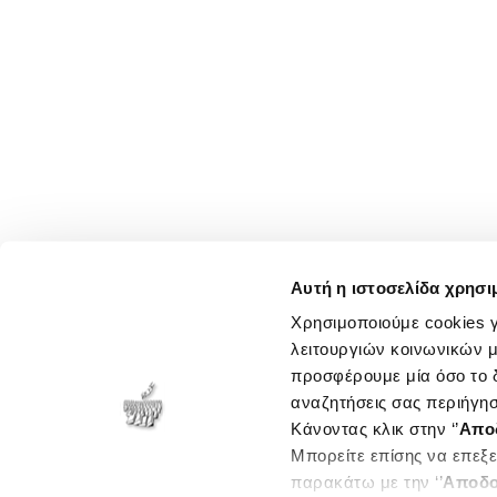
Αυτή η ιστοσελίδα χρησι
Χρησιμοποιούμε cookies γ
λειτουργιών κοινωνικών μ
προσφέρουμε μία όσο το δ
αναζητήσεις σας περιήγησ
Κάνοντας κλικ στην ‘’
Απο
Μπορείτε επίσης να επεξε
παρακάτω με την ‘’
Αποδο